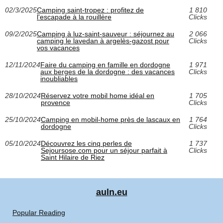
02/3/2025
Camping saint-tropez : profitez de
1 810
l'escapade à la rouillère
Clicks
09/2/2025
Camping à luz-saint-sauveur : séjournez au
2 066
camping le lavedan à argelès-gazost pour
Clicks
vos vacances
12/11/2024
Faire du camping en famille en dordogne
1 971
aux berges de la dordogne : des vacances
Clicks
inoubliables
28/10/2024
Réservez votre mobil home idéal en
1 705
provence
Clicks
25/10/2024
Camping en mobil-home près de lascaux en
1 764
dordogne
Clicks
05/10/2024
Découvrez les cinq perles de
1 737
Sejoursose.com pour un séjour parfait à
Clicks
Saint Hilaire de Riez
auln.eu
Popular Reading